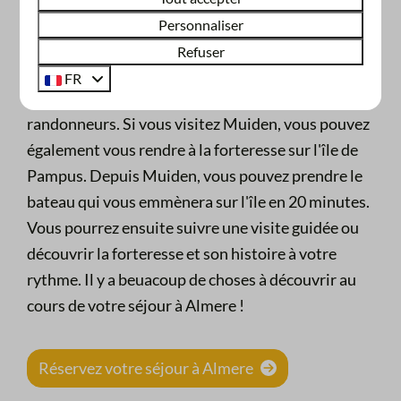
actives
. Louez un vélo ou prenez le vôtre pour
Personnaliser
parcourir les nombreux circuits cyclistes autour
Refuser
de
Lepelaarsplassen et Oostvaarders
. Il existe
FR
également de nombreux circuits pour les
randonneurs. Si vous visitez Muiden, vous pouvez
également vous rendre à la forteresse sur l'île de
Pampus. Depuis Muiden, vous pouvez prendre le
bateau qui vous emmènera sur l'île en 20 minutes.
Vous pourrez ensuite suivre une visite guidée ou
découvrir la forteresse et son histoire à votre
rythme. Il y a beuacoup de choses à découvrir au
cours de votre séjour à Almere !
Réservez votre séjour à Almere