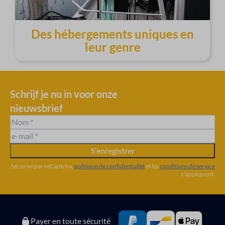
Des hébergements uniques en
leur genre
Schrijf je nu in voor onze
nieuwsbrief
S'enregistrer
Sécurisé par reCaptcha,
politique de confidentialité
et les
conditions de service
s'appliquent.
Payer en toute sécurité