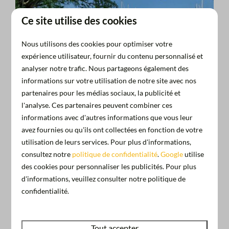
Ce site utilise des cookies
Nous utilisons des cookies pour optimiser votre
expérience utilisateur, fournir du contenu personnalisé et
analyser notre trafic. Nous partageons également des
Voir plus ↓
informations sur votre utilisation de notre site avec nos
partenaires pour les médias sociaux, la publicité et
l'analyse. Ces partenaires peuvent combiner ces
informations avec d'autres informations que vous leur
avez fournies ou qu'ils ont collectées en fonction de votre
utilisation de leurs services. Pour plus d'informations,
consultez notre
politique de confidentialité
.
Google
utilise
des cookies pour personnaliser les publicités. Pour plus
d'informations, veuillez consulter notre politique de
Vos vacances à Almere
confidentialité.
Votre hébergement est idéal, tout comme le
secteur d'Almere pour les amateurs de
vacances
Tout accepter