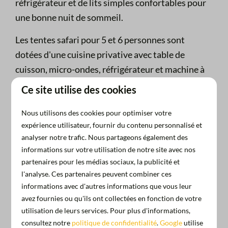
réfrigérateur et de lits simples confortables pour
une bonne nuit de sommeil.
Les tentes safari pour 5 et 6 personnes sont
dotées d'une cuisine privative avec table de
cuisson, micro-ondes, réfrigérateur et machine à
café, ainsi que d'une
salle de bain moderne avec
Ce site utilise des cookies
douche et toilettes
. S'il fait un peu froid dehors,
vous pourrez facilement avoir une température
Nous utilisons des cookies pour optimiser votre
expérience utilisateur, fournir du contenu personnalisé et
agréable dans votre tente safari aux Pays-Bas
analyser notre trafic. Nous partageons également des
sans mettre le chauffage. La robuste maison en
informations sur votre utilisation de notre site avec nos
bois des dunes peut accueillir 4 personnes et
partenaires pour les médias sociaux, la publicité et
propose les mêmes équipements que les grandes
l'analyse. Ces partenaires peuvent combiner ces
tentes safari. Profitez de diverses installations
informations avec d'autres informations que vous leur
avez fournies ou qu'ils ont collectées en fonction de votre
luxueuses et confortables tout en appréciant
utilisation de leurs services. Pour plus d'informations,
votre séjour en camping au
son apaisant du
consultez notre
politique de confidentialité
.
Google
utilise