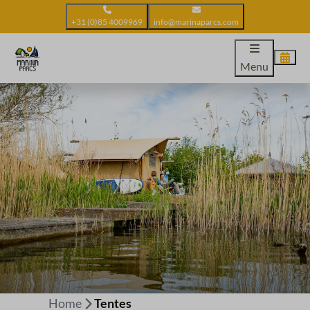
+31 (0)85 4009969
info@marinaparcs.com
Menu
Home
Tentes