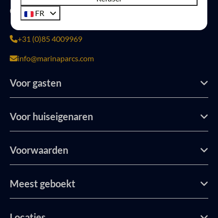
Contact
FR
+31 (0)85 4009969
info@marinaparcs.com
Voor gasten
Voor huiseigenaren
Voorwaarden
Meest geboekt
Locaties