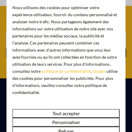
Nous utilisons des cookies pour optimiser votre
expérience utilisateur, fournir du contenu personnalisé et
Schrijf je nu in voor onze
analyser notre trafic. Nous partageons également des
nieuwsbrief
informations sur votre utilisation de notre site avec nos
partenaires pour les médias sociaux, la publicité et
l'analyse. Ces partenaires peuvent combiner ces
informations avec d'autres informations que vous leur
S'enregistrer
avez fournies ou qu'ils ont collectées en fonction de votre
Sécurisé par reCaptcha,
politique de confidentialité
et les
conditions de service
utilisation de leurs services. Pour plus d'informations,
s'appliquent.
consultez notre
politique de confidentialité
.
Google
utilise
des cookies pour personnaliser les publicités. Pour plus
d'informations, veuillez consulter notre politique de
confidentialité.
Payer en toute sécurité
Tout accepter
Personnaliser
Refuser