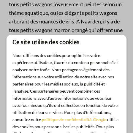
tous petits wagons joyeusement peintes selon un
thème aquatique, ou les élégants petits wagons
arborant des nuances de gris. À Naarden, il y a de
tous petits wagons marron orangé qui offrent une
vue sur les eaux intérieures
de la marina. Les
Ce site utilise des cookies
"Tiny wagons" disposent tous d'un lit superposé
ou d'un lit double, d'une petite cuisine équipée, du
Nous utilisons des cookies pour optimiser votre
expérience utilisateur, fournir du contenu personnalisé et
chauffage et d'une terrasse avec une table de
analyser notre trafic. Nous partageons également des
pique-nique. Vous pouvez également utiliser la
informations sur votre utilisation de notre site avec nos
cuisine commune et les installations sanitaires du
partenaires pour les médias sociaux, la publicité et
port.
l'analyse. Ces partenaires peuvent combiner ces
informations avec d'autres informations que vous leur
Vous souhaiteriez faire l'expérience de dormir sur
avez fournies ou qu'ils ont collectées en fonction de votre
l'eau, mais vous ne possédez pas de bateau ? Notre
utilisation de leurs services. Pour plus d'informations,
consultez notre
politique de confidentialité
.
Google
utilise
toute petite maison sur l'eau,
la water bubble
des cookies pour personnaliser les publicités. Pour plus
(bulle aquatique)
fournit cette sensation spéciale.