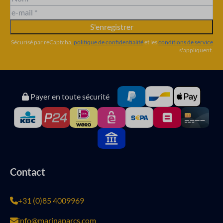
S'enregistrer
Sécurisé par reCaptcha,
politique de confidentialité
et les
conditions de service
s'appliquent.
Payer en toute sécurité
Contact
+31 (0)85 4009969
info@marinaparcs.com