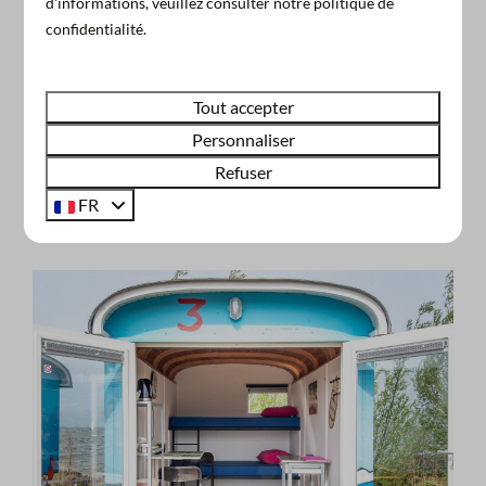
d'informations, veuillez consulter notre politique de
La capsule en bois, située à Almere, peut aussi
confidentialité.
accueillir deux personnes et dispose d'un
équipement de base. Grâce à son
emplacement
Tout accepter
sur l'eau
, vous pourrez profiter de la houle et d'une
Personnaliser
vue magnifique sur la marina.
Refuser
Impression sur l'atmosphère de nos
FR
toutes petites maisons