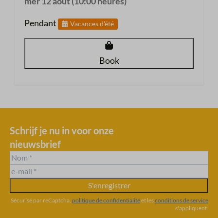
mer 12 août (10:00 heures)
Pendant
Vacances d'été
Book
Schrijf je nu in voor onze
nieuwsbrief
S'enregistrer
Sécurisé par reCaptcha,
politique de confidentialité
et les
conditions de service
s'appliquent.