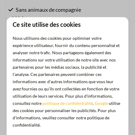
Sans animaux de compagnie
Voir
Ce site utilise des cookies
Localisation
Nous utilisons des cookies pour optimiser votre
expérience utilisateur, fournir du contenu personnalisé et
Amsterdam
analyser notre trafic. Nous partageons également des
Voir plus ↓
informations sur votre utilisation de notre site avec nos
Logement
partenaires pour les médias sociaux, la publicité et
l'analyse. Ces partenaires peuvent combiner ces
Hébergements du port
informations avec d'autres informations que vous leur
avez fournies ou qu'ils ont collectées en fonction de votre
Aménagements de l'hébergement
utilisation de leurs services. Pour plus d'informations,
consultez notre
politique de confidentialité
.
Google
utilise
Terrasse (sur le toit) avec vue sur la marina
des cookies pour personnaliser les publicités. Pour plus
Label énergétique :
Chauffage
d'informations, veuillez consulter notre politique de
confidentialité.
Salon