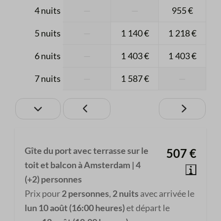
4 nuits
—
—
955 €
électriques
5 nuits
—
1 140 €
1 218 €
Chambre à coucher
6 nuits
—
1 403 €
1 403 €
Lit(s) double(s): 1
7 nuits
—
1 587 €
—
Chambre à coucher n° 2
Lit superposé: 1
Détails
Gîte du port avec terrasse sur le
507 €
Stationnement payant
toit et balcon à Amsterdam | 4
(+2) personnes
Prix pour
2 personnes
,
2 nuits
avec arrivée le
lun 10 août (16:00 heures)
et départ le